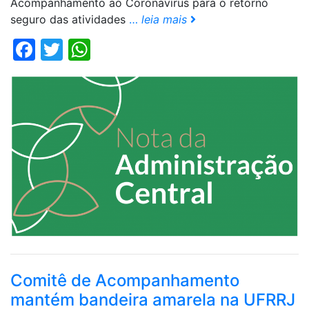
Acompanhamento ao Coronavírus para o retorno
seguro das atividades
…
leia mais
Facebook
Twitter
WhatsApp
Comitê de Acompanhamento
mantém bandeira amarela na UFRRJ