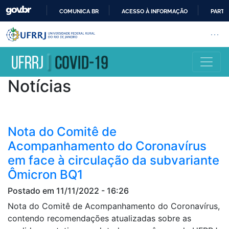
COMUNICA BR
ACESSO À INFORMAÇÃO
PARTI
IR
Barra institucional da Universi
Pular barra institucional
Abrir
PARA
O
CONTEÚDO
Notícias
Nota do Comitê de
Acompanhamento do Coronavírus
em face à circulação da subvariante
Ômicron BQ1
Postado em 11/11/2022 - 16:26
Nota do Comitê de Acompanhamento do Coronavírus,
contendo recomendações atualizadas sobre as