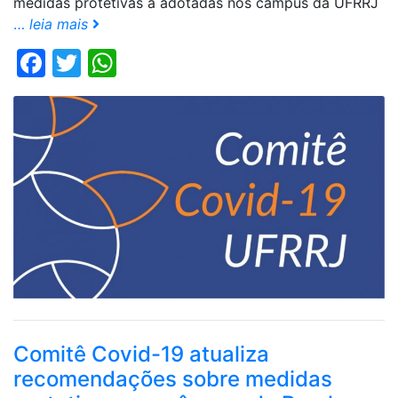
medidas protetivas a adotadas nos câmpus da UFRRJ
…
leia mais
Facebook
Twitter
WhatsApp
Comitê Covid-19 atualiza
recomendações sobre medidas