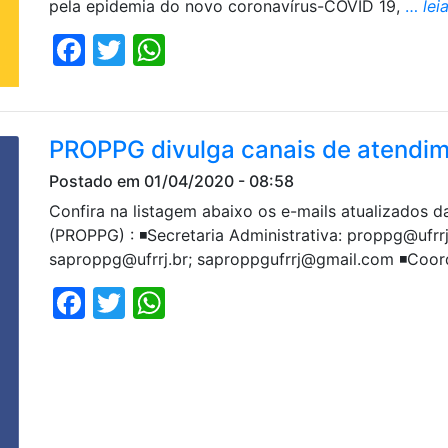
pela epidemia do novo coronavírus-COVID 19,
…
lei
Facebook
Twitter
WhatsApp
PROPPG divulga canais de atendi
Postado em 01/04/2020 - 08:58
Confira na listagem abaixo os e-mails atualizados 
(PROPPG) : ◾️Secretaria Administrativa: proppg@ufrrj
saproppg@ufrrj.br; saproppgufrrj@gmail.com ◾️Coo
Facebook
Twitter
WhatsApp