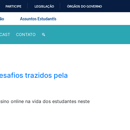
PARTICIPE
LEGISLAÇÃO
ÓRGÃOS DO GOVERNO
al do Rio de Janeiro
são
Assuntos Estudantis
CAST
CONTATO
esafios trazidos pela
sino online na vida dos estudantes neste