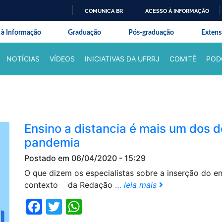
COMUNICA BR
ACESSO À INFORMAÇÃO
IR
onal da Universidade Federal Rur
 à Informação
Graduação
Pós-graduação
Exten
PARA
O
NOTÍCIAS
VÍDEOS
INICIATIVAS DA UFRRJ
COMITÊ
POD
CONTEÚDO
Ensino a distancia é mais um dos d
pandemia
Postado em 06/04/2020 - 15:29
O que dizem os especialistas sobre a inserção do en
contexto da Redação
…
leia mais
Facebook
Twitter
WhatsApp