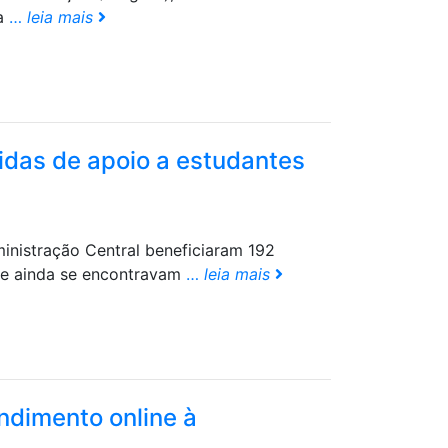
ia
…
leia mais
idas de apoio a estudantes
inistração Central beneficiaram 192
ue ainda se encontravam
…
leia mais
endimento online à