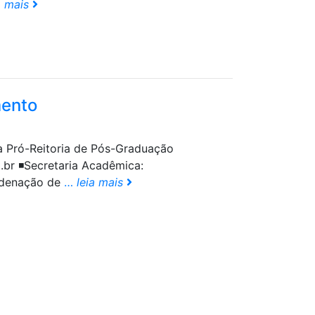
a mais
mento
da Pró-Reitoria de Pós-Graduação
.br ◾️Secretaria Acadêmica:
rdenação de
…
leia mais