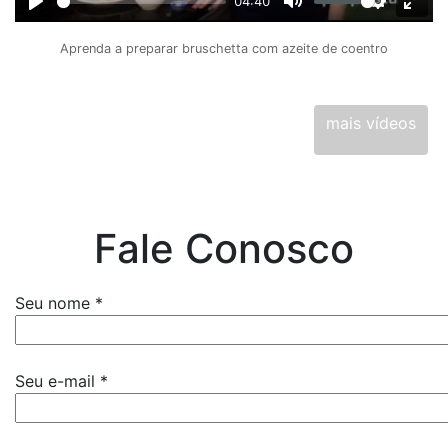
04:40
Play
Mute
Settings
Ente
full
Aprenda a preparar bruschetta com azeite de coentro
mais vídeos
Fale Conosco
Seu nome *
Seu e-mail *