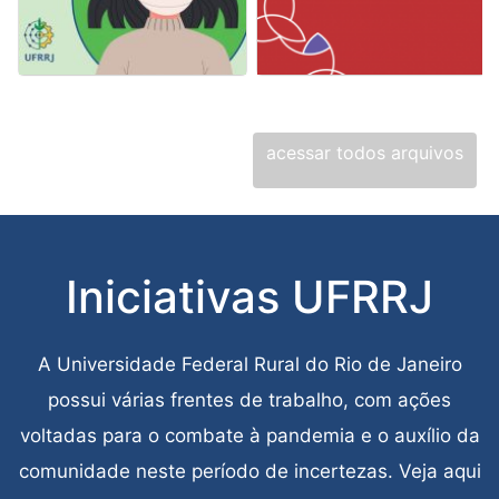
RETORNO
Michelle da Costa Pereira Carneiro
Fernanda Barbosa
RETORNO
25 de novembro de 2021
PRESENCIAL
29 de outubro de 2021
PRESENCIAL
acessar todos arquivos
Iniciativas UFRRJ
A Universidade Federal Rural do Rio de Janeiro
possui várias frentes de trabalho, com ações
voltadas para o combate à pandemia e o auxílio da
comunidade neste período de incertezas. Veja aqui