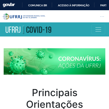
COMUNICA BR
ACESSO À INFORMAÇÃO
PARTI
IR
Barra institucional da Universi
Pular barra institucional
Abrir
PARA
O
CONTEÚDO
Principais
Orientações