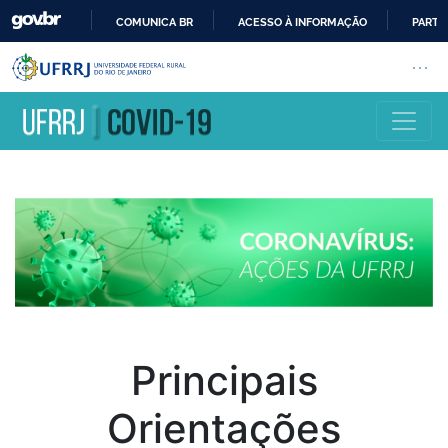
COMUNICA BR
ACESSO À INFORMAÇÃO
PARTI
IR
Barra institucional da Universi
Pular barra institucional
Abrir
PARA
O
CONTEÚDO
Principais
Orientações