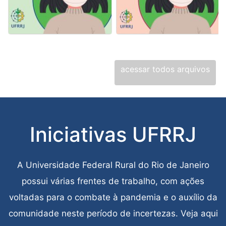
RETORNO
Michelle da Costa Pereira Carneiro
RETORNO
Michelle da Costa Pereira Carneiro
Fer
25 de novembro de 2021
PRESENCIAL
25 de novembro de 2021
PRESENCIAL
29 
acessar todos arquivos
Iniciativas UFRRJ
A Universidade Federal Rural do Rio de Janeiro
possui várias frentes de trabalho, com ações
voltadas para o combate à pandemia e o auxílio da
comunidade neste período de incertezas. Veja aqui