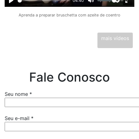
04:40
Play
Mute
Settings
Ente
full
Aprenda a preparar bruschetta com azeite de coentro
mais vídeos
Fale Conosco
Seu nome *
Seu e-mail *